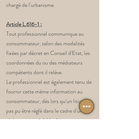
chargé de l'urbanisme.
Article L.616-1 :
Tout professionnel communique au
consommateur, selon des modalités
fixées par décret en Conseil d'Etat, les
coordonnées du ou des médiateurs
compétents dont il relève.
Le professionnel est également tenu de
fournir cette même information au
consommateur, dès lors qu'un litige n'a
pas pu être réglé dans le cadre d'une
réclamation préalable directement
introduite auprès de ses services.