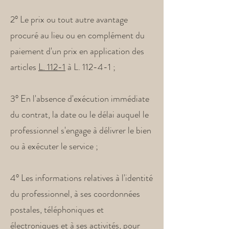
2° Le prix ou tout autre avantage
procuré au lieu ou en complément du
paiement d'un prix en application des
articles
L. 112-1
à L. 112-4-1 ;
3° En l'absence d'exécution immédiate
du contrat, la date ou le délai auquel le
professionnel s'engage à délivrer le bien
ou à exécuter le service ;
4° Les informations relatives à l'identité
du professionnel, à ses coordonnées
postales, téléphoniques et
électroniques et à ses activités, pour