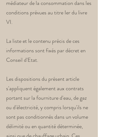
médiateur de la consommation dans les
conditions prévues au titre Ier du livre
VI.
La liste et le contenu précis de ces
informations sont fixés par décret en
Conseil d'Etat.
Les dispositions du présent article
s'appliquent également aux contrats
portant sur la fourniture d'eau, de gaz
ou d'électricité, y compris lorsqu'ils ne
sont pas conditionnés dans un volume
délimité ou en quantité déterminée,
ainsi que de chauffage urbain. Ces