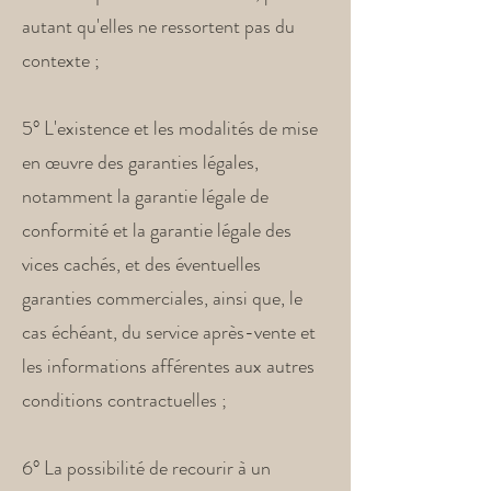
autant qu'elles ne ressortent pas du
contexte ;
5° L'existence et les modalités de mise
en œuvre des garanties légales,
notamment la garantie légale de
conformité et la garantie légale des
vices cachés, et des éventuelles
garanties commerciales, ainsi que, le
cas échéant, du service après-vente et
les informations afférentes aux autres
conditions contractuelles ;
6° La possibilité de recourir à un